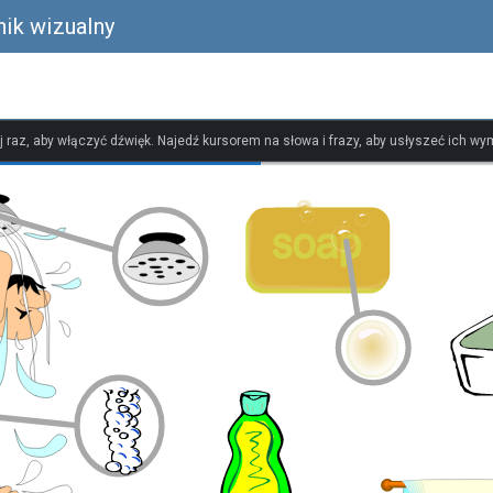
nik wizualny
ij raz, aby włączyć dźwięk. Najedź kursorem na słowa i frazy, aby usłyszeć ich w