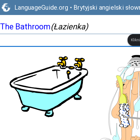
LanguageGuide.org
•
Brytyjski angielski słow
The Bathroom
(Łazienka)
Klikn