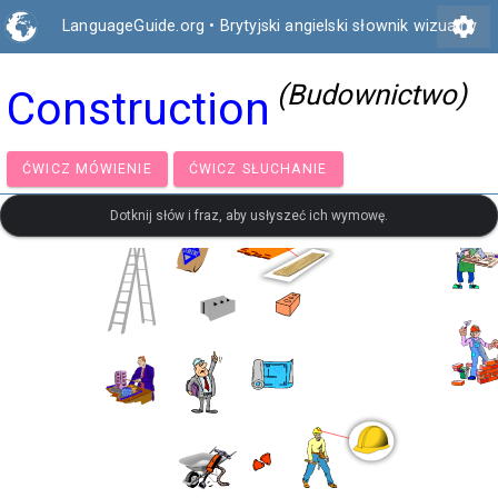
settings
LanguageGuide.org
•
Brytyjski angielski słownik wizualny
(Budownictwo)
Construction
ĆWICZ MÓWIENIE
ĆWICZ SŁUCHANIE
Dotknij słów i fraz, aby usłyszeć ich wymowę.