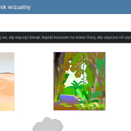
nik wizualny
ij raz, aby włączyć dźwięk. Najedź kursorem na słowa i frazy, aby usłyszeć ich w