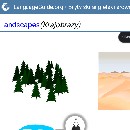
LanguageGuide.org
•
Brytyjski angielski słow
Landscapes
(Krajobrazy)
Klikn