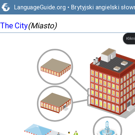
LanguageGuide.org
•
Brytyjski angielski słow
The City
(Miasto)
Klikn