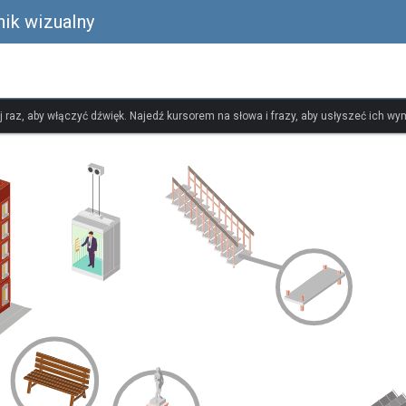
nik wizualny
ij raz, aby włączyć dźwięk. Najedź kursorem na słowa i frazy, aby usłyszeć ich w