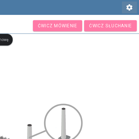
settings
ĆWICZ MÓWIENIE
ĆWICZ SŁUCHANIE
ymowę.