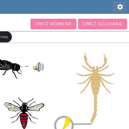
settings
ĆWICZ MÓWIENIE
ĆWICZ SŁUCHANIE
ymowę.