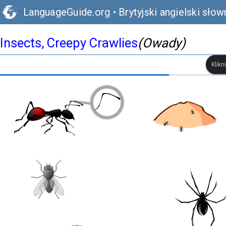
LanguageGuide.org
•
Brytyjski angielski słow
Insects, Creepy Crawlies
(Owady)
Klikn