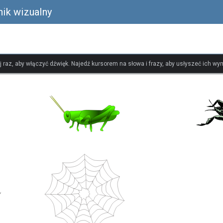
nik wizualny
ij raz, aby włączyć dźwięk. Najedź kursorem na słowa i frazy, aby usłyszeć ich w