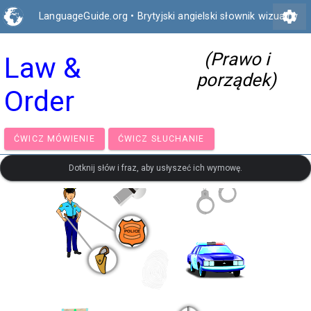
settings
LanguageGuide.org
•
Brytyjski angielski słownik wizualny
(Prawo i
Law &
porządek)
Order
ĆWICZ MÓWIENIE
ĆWICZ SŁUCHANIE
Dotknij słów i fraz, aby usłyszeć ich wymowę.