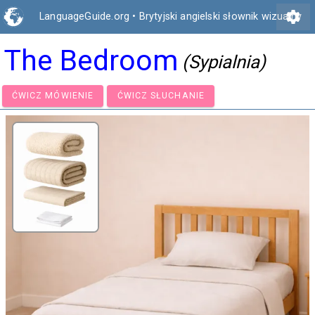
settings
LanguageGuide.org
•
Brytyjski angielski słownik wizualny
The Bedroom
(Sypialnia)
ĆWICZ MÓWIENIE
ĆWICZ SŁUCHANIE