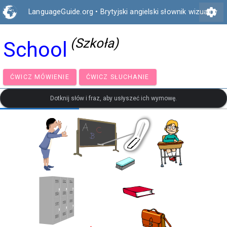
settings
LanguageGuide.org
•
Brytyjski angielski słownik wizualny
(Szkoła)
School
ĆWICZ MÓWIENIE
ĆWICZ SŁUCHANIE
Dotknij słów i fraz, aby usłyszeć ich wymowę.