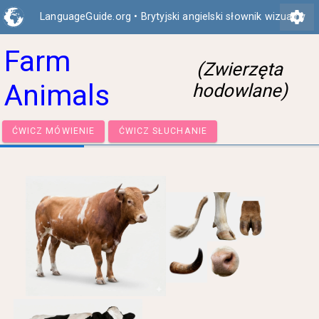
settings
LanguageGuide.org
•
Brytyjski angielski słownik wizualny
Farm
(Zwierzęta
Animals
hodowlane)
ĆWICZ MÓWIENIE
ĆWICZ SŁUCHANIE