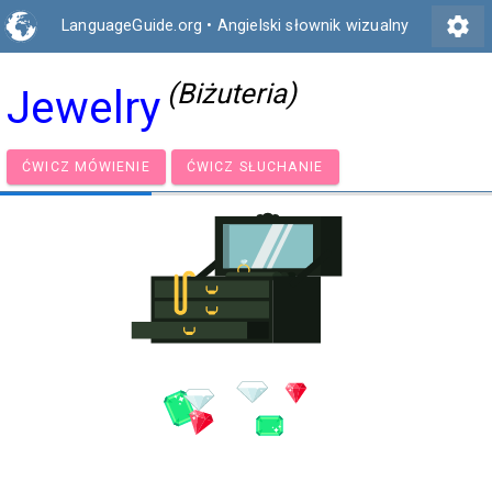
settings
LanguageGuide.org
•
Angielski słownik wizualny
(Biżuteria)
Jewelry
ĆWICZ MÓWIENIE
ĆWICZ SŁUCHANIE