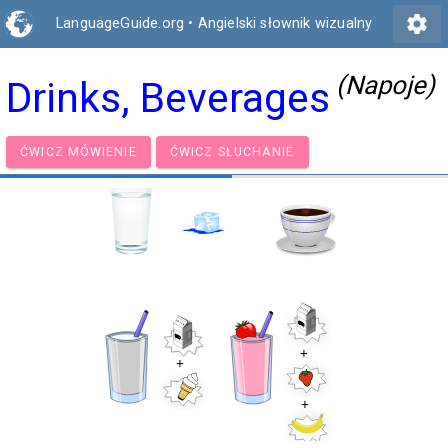
settings
LanguageGuide.org
•
Angielski słownik wizualny
(Napoje)
Drinks, Beverages
ĆWICZ MÓWIENIE
ĆWICZ SŁUCHANIE