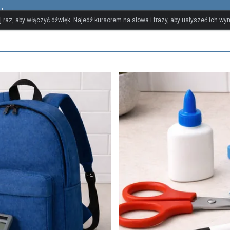
lny
ij raz, aby włączyć dźwięk. Najedź kursorem na słowa i frazy, aby usłyszeć ich w