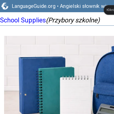
LanguageGuide.org
•
Angielski słownik wizua
Klikn
School Supplies
(Przybory szkolne)