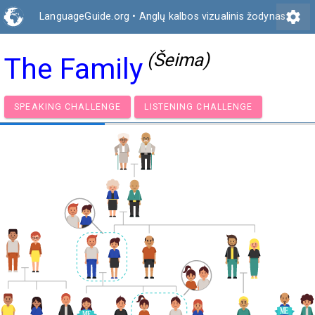
settings
LanguageGuide.org
•
Anglų kalbos vizualinis žodynas
(Šeima)
The Family
SPEAKING CHALLENGE
LISTENING CHALLENGE