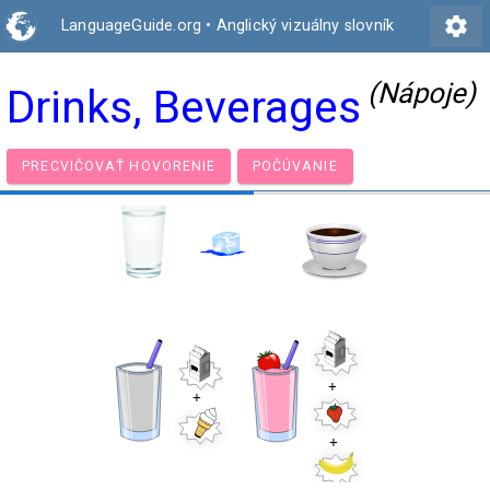
settings
LanguageGuide.org
•
Anglický vizuálny slovník
(Nápoje)
Drinks, Beverages
PRECVIČOVAŤ HOVORENIE
POČÚVANIE