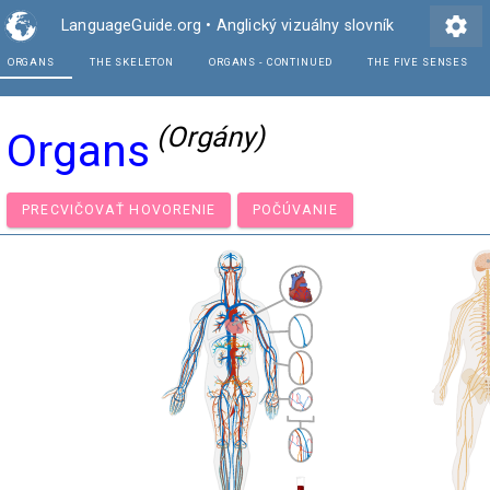
settings
LanguageGuide.org
•
Anglický vizuálny slovník
ORGANS
THE SKELETON
ORGANS - CONTINUE
(Orgány)
Organs
PRECVIČOVAŤ HOVORENIE
POČÚVANIE