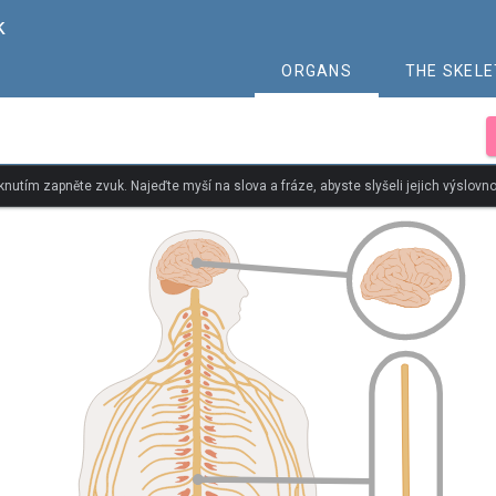
k
ORGANS
THE SKEL
iknutím zapněte zvuk. Najeďte myší na slova a fráze, abyste slyšeli jejich výslovno