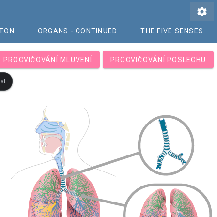
settings
ETON
ORGANS - CONTINUED
THE FIVE SENSES
PROCVIČOVÁNÍ MLUVENÍ
PROCVIČOVÁNÍ POSLECHU
st.