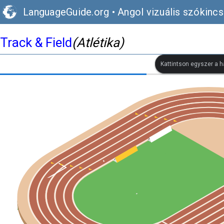
LanguageGuide.org
•
Angol vizuális szókincs
Track & Field
(Atlétika)
Kattintson egyszer a h