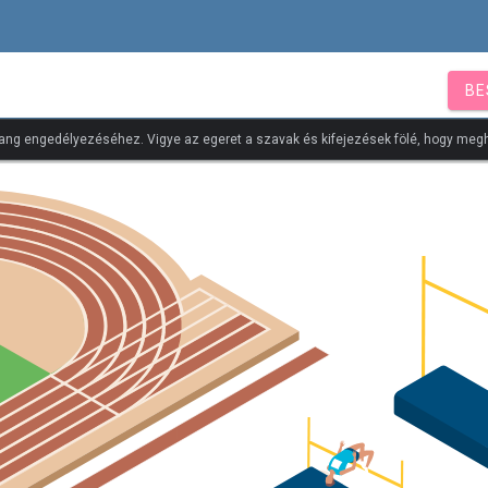
BE
ang engedélyezéséhez. Vigye az egeret a szavak és kifejezések fölé, hogy megh