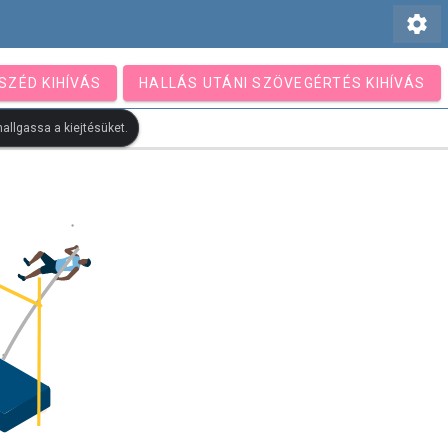
settings
SZÉD KIHÍVÁS
HALLÁS UTÁNI SZÖVEGÉRTÉS KIHÍVÁS
allgassa a kiejtésüket.