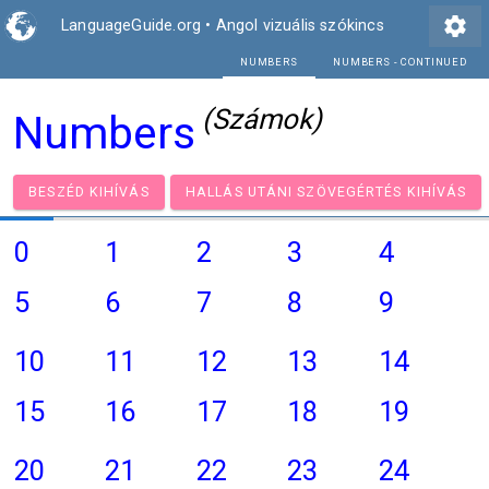
settings
LanguageGuide.org
•
Angol vizuális szókincs
NUMBERS
(Számok)
Numbers
BESZÉD KIHÍVÁS
HALLÁS UTÁNI SZÖVEGÉRTÉS KI
0
1
2
3
4
5
6
7
8
9
10
11
12
13
14
15
16
17
18
19
20
21
22
23
24