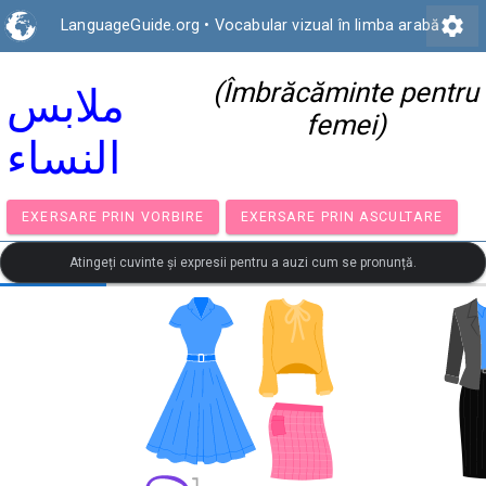
settings
LanguageGuide.org
•
Vocabular vizual în limba arabă
(Îmbrăcăminte pentru
ملابس
femei)
النساء
EXERSARE PRIN VORBIRE
EXERSARE PRIN ASCULTA
Atingeți cuvinte și expresii pentru a auzi cum se pronunță.