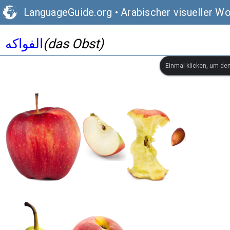
LanguageGuide.org
•
Arabischer visueller W
الفواكه
(das Obst)
Einmal klicken, um de