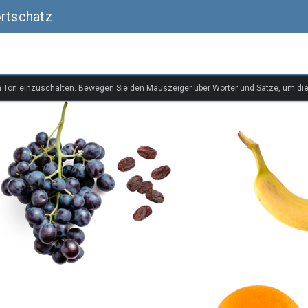
ortschatz
n Ton einzuschalten. Bewegen Sie den Mauszeiger über Wörter und Sätze, um di