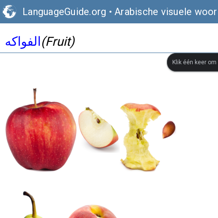
LanguageGuide.org
•
Arabische visuele woo
الفواكه
(Fruit)
Klik één keer om