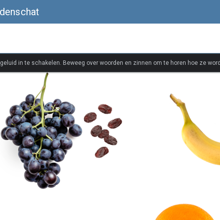
rdenschat
 geluid in te schakelen. Beweeg over woorden en zinnen om te horen hoe ze wor