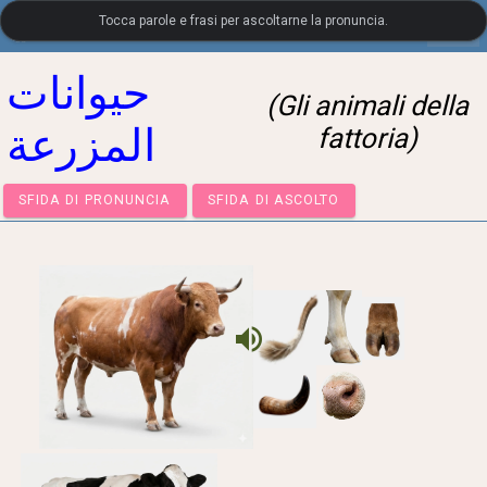
Tocca parole e frasi per ascoltarne la pronuncia.
settings
LanguageGuide.org
•
Vocabolario visivo arabo
حيوانات
(Gli animali della
المزرعة
fattoria)
SFIDA DI PRONUNCIA
SFIDA DI ASCOLTO
volume_up