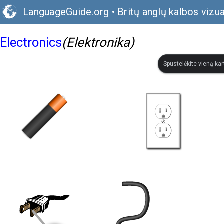
LanguageGuide.org
•
Britų anglų kalbos vizu
Electronics
(Elektronika)
Spustelėkite vieną kar