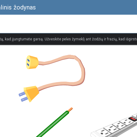
alinis žodynas
tą, kad įjungtumėte garsą. Užveskite pelės žymeklį ant žodžių ir frazių, kad išgirstu