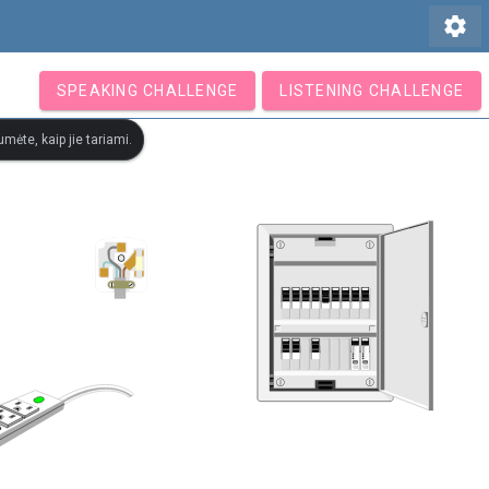
settings
SPEAKING CHALLENGE
LISTENING CHALLENGE
mėte, kaip jie tariami.