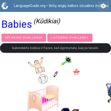
settings
LanguageGuide.org
•
Britų anglų kalbos vizualinis žodynas
(Kūdikiai)
Babies
SPEAKING CHALLENGE
LISTENING CHALLENGE
Bakstelėkite žodžius ir frazes, kad išgirstumėte, kaip jie tariami.