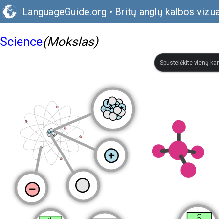
LanguageGuide.org
•
Britų anglų kalbos vizu
Science
(Mokslas)
Spustelėkite vieną kar