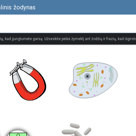
alinis žodynas
tą, kad įjungtumėte garsą. Užveskite pelės žymeklį ant žodžių ir frazių, kad išgirstu