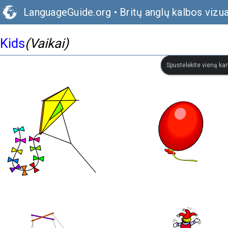
LanguageGuide.org
•
Britų anglų kalbos vizu
Kids
(Vaikai)
Spustelėkite vieną kar