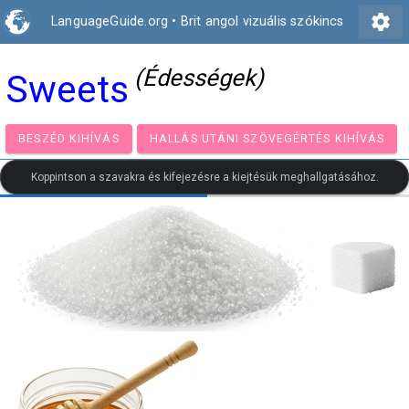
settings
LanguageGuide.org
•
Brit angol vizuális szókincs
(Édességek)
Sweets
BESZÉD KIHÍVÁS
HALLÁS UTÁNI SZÖVEGÉRTÉS KIH
Koppintson a szavakra és kifejezésre a kiejtésük meghallgatásához.