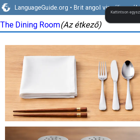
LanguageGuide.org
•
Brit angol vizuális szók
Kattintson egysz
The Dining Room
(Az étkező)