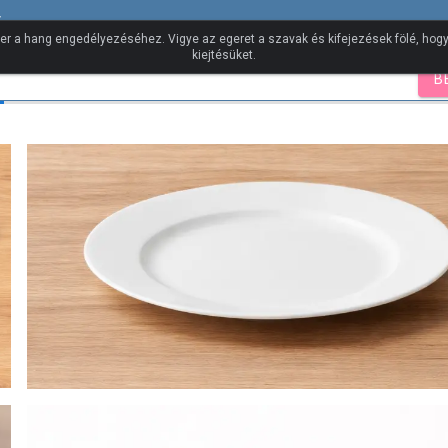
incs
er a hang engedélyezéséhez. Vigye az egeret a szavak és kifejezések fölé, ho
kiejtésüket.
B