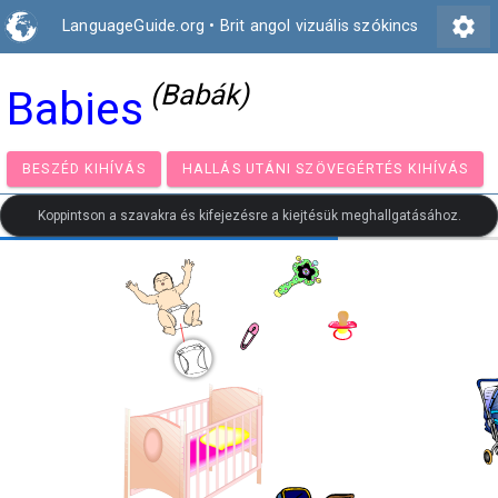
settings
LanguageGuide.org
•
Brit angol vizuális szókincs
(Babák)
Babies
BESZÉD KIHÍVÁS
HALLÁS UTÁNI SZÖVEGÉRTÉS KIH
Koppintson a szavakra és kifejezésre a kiejtésük meghallgatásához.