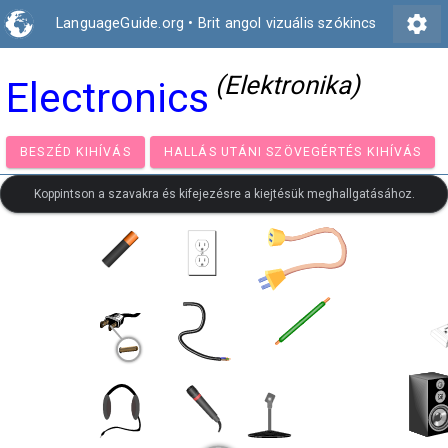
settings
LanguageGuide.org
•
Brit angol vizuális szókincs
(Elektronika)
Electronics
BESZÉD KIHÍVÁS
HALLÁS UTÁNI SZÖVEGÉRTÉS KIH
Koppintson a szavakra és kifejezésre a kiejtésük meghallgatásához.