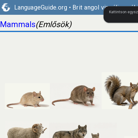
LanguageGuide.org
•
Brit angol vizuális szók
Kattintson egysz
Mammals
(Emlősök)