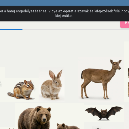
incs
er a hang engedélyezéséhez. Vigye az egeret a szavak és kifejezések fölé, ho
kiejtésüket.
B