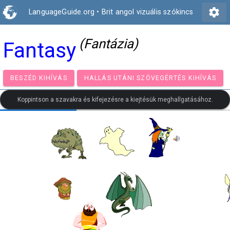
settings
LanguageGuide.org
•
Brit angol vizuális szókincs
(Fantázia)
Fantasy
BESZÉD KIHÍVÁS
HALLÁS UTÁNI SZÖVEGÉRTÉS KIH
Koppintson a szavakra és kifejezésre a kiejtésük meghallgatásához.