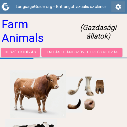
settings
LanguageGuide.org
•
Brit angol vizuális szókincs
Farm
(Gazdasági
Animals
állatok)
BESZÉD KIHÍVÁS
HALLÁS UTÁNI SZÖVEGÉRTÉS KIHÍ