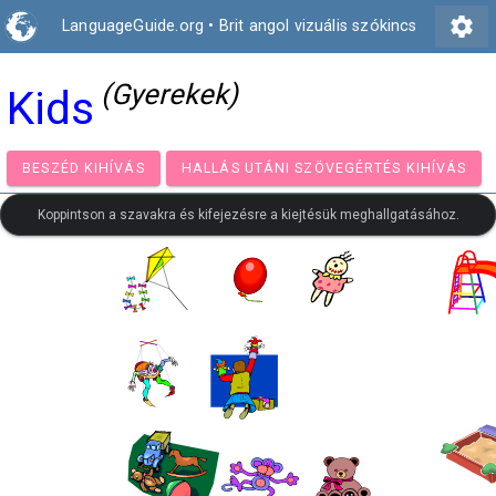
settings
LanguageGuide.org
•
Brit angol vizuális szókincs
(Gyerekek)
Kids
BESZÉD KIHÍVÁS
HALLÁS UTÁNI SZÖVEGÉRTÉS KIH
Koppintson a szavakra és kifejezésre a kiejtésük meghallgatásához.