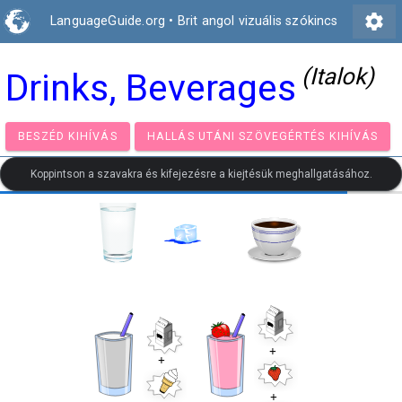
settings
LanguageGuide.org
•
Brit angol vizuális szókincs
(Italok)
Drinks, Beverages
BESZÉD KIHÍVÁS
HALLÁS UTÁNI SZÖVEGÉRTÉS KIH
Koppintson a szavakra és kifejezésre a kiejtésük meghallgatásához.