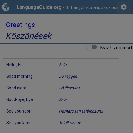
settings
LanguageGuide.org
•
Brit angol vizuális szókincs
Greetings
Köszönések
Kvíz Üzemmód
Hello , Hi
Szia
Good morning
Jó reggelt
Good night
Jó éjszakát
Good-bye, bye
Szia
See you soon
Hamarosan találkozunk
See you later
Találkozunk