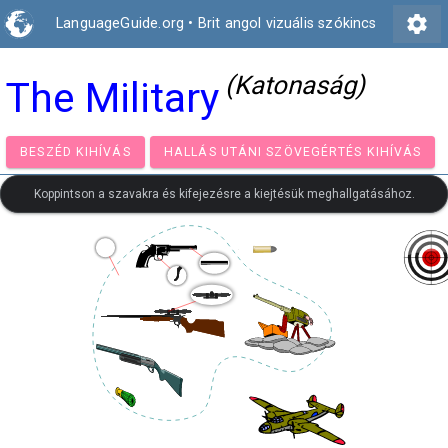
settings
LanguageGuide.org
•
Brit angol vizuális szókincs
(Katonaság)
The Military
BESZÉD KIHÍVÁS
HALLÁS UTÁNI SZÖVEGÉRTÉS KIH
Koppintson a szavakra és kifejezésre a kiejtésük meghallgatásához.