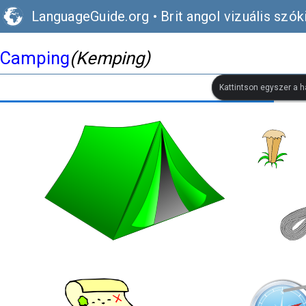
LanguageGuide.org
•
Brit angol vizuális szók
Camping
(Kemping)
Kattintson egyszer a h