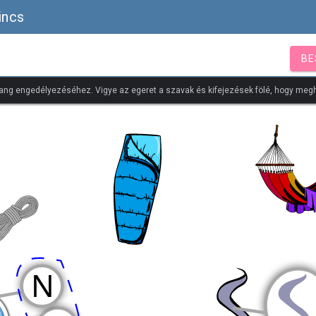
incs
BE
ang engedélyezéséhez. Vigye az egeret a szavak és kifejezések fölé, hogy megh