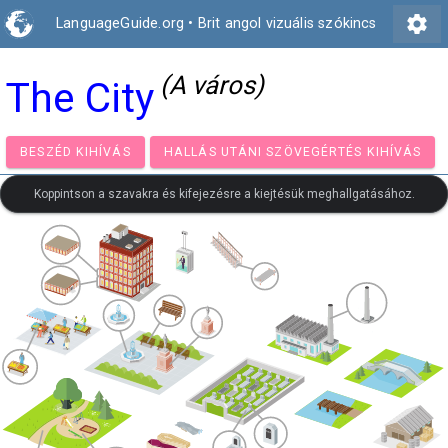
settings
LanguageGuide.org
•
Brit angol vizuális szókincs
(A város)
The City
BESZÉD KIHÍVÁS
HALLÁS UTÁNI SZÖVEGÉRTÉS KIH
Koppintson a szavakra és kifejezésre a kiejtésük meghallgatásához.