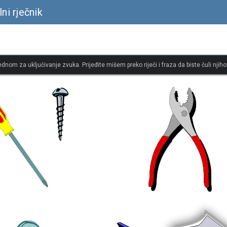
ni rječnik
jednom za uključivanje zvuka. Prijeđite mišem preko riječi i fraza da biste čuli njiho