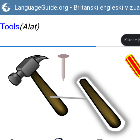
LanguageGuide.org
•
Britanski engleski vizual
Tools
(Alat)
Kliknite 