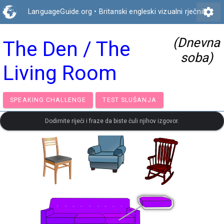
settings
LanguageGuide.org
•
Britanski engleski vizualni rječnik
(Dnevna
The Den / The
soba)
Living Room
SPEAKING CHALLENGE
TEST SLUŠANJA
Dodirnite riječi i fraze da biste čuli njihov izgovor.