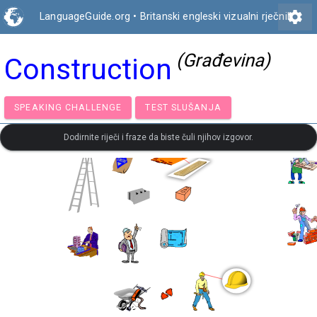
settings
LanguageGuide.org
•
Britanski engleski vizualni rječnik
(Građevina)
Construction
SPEAKING CHALLENGE
TEST SLUŠANJA
Dodirnite riječi i fraze da biste čuli njihov izgovor.