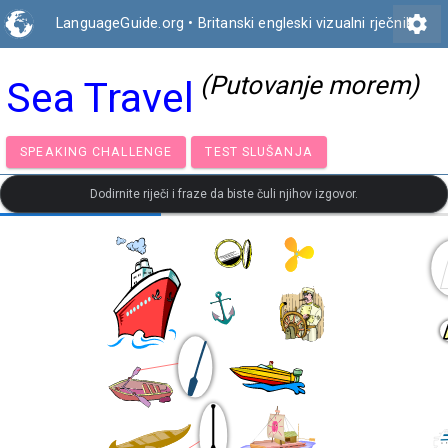
settings
LanguageGuide.org
•
Britanski engleski vizualni rječnik
(Putovanje morem)
Sea Travel
SPEAKING CHALLENGE
TEST SLUŠANJA
Dodirnite riječi i fraze da biste čuli njihov izgovor.