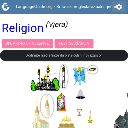
settings
LanguageGuide.org
•
Britanski engleski vizualni rječnik
(Vjera)
Religion
SPEAKING CHALLENGE
TEST SLUŠANJA
Dodirnite riječi i fraze da biste čuli njihov izgovor.