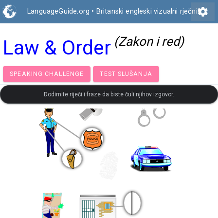
settings
LanguageGuide.org
•
Britanski engleski vizualni rječnik
(Zakon i red)
Law & Order
SPEAKING CHALLENGE
TEST SLUŠANJA
Dodirnite riječi i fraze da biste čuli njihov izgovor.