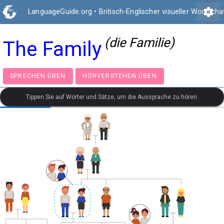
settings
LanguageGuide.org
•
Britisch-Englischer visueller Wortscha
(die Familie)
The Family
SPRECHEN ÜBEN
HÖRVERSTEHEN ÜBEN
Tippen Sie auf Wörter und Sätze, um die Aussprache zu hören.