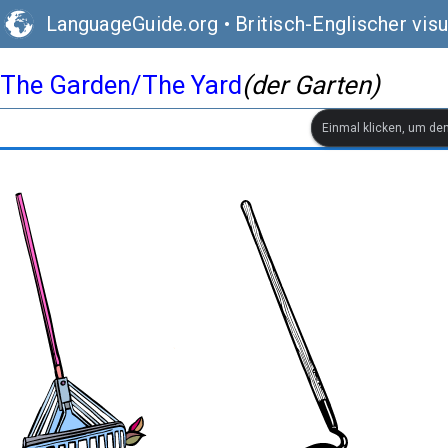
LanguageGuide.org
•
Britisch-Englischer vis
The Garden/The Yard
(der Garten)
Einmal klicken, um de