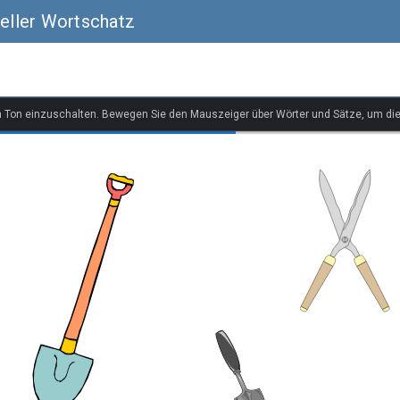
ueller Wortschatz
n Ton einzuschalten. Bewegen Sie den Mauszeiger über Wörter und Sätze, um di