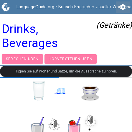
settings
LanguageGuide.org
•
Britisch-Englischer visueller Wortscha
(Getränke)
Drinks,
Beverages
SPRECHEN ÜBEN
HÖRVERSTEHEN ÜBEN
Tippen Sie auf Wörter und Sätze, um die Aussprache zu hören.