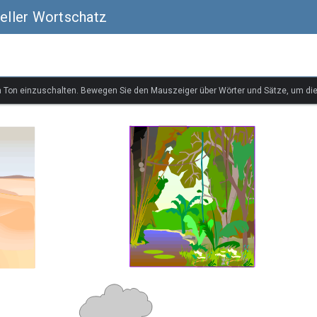
ueller Wortschatz
n Ton einzuschalten. Bewegen Sie den Mauszeiger über Wörter und Sätze, um di