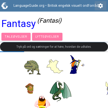
settings
LanguageGuide.org
•
Britisk engelsk visuelt ordforråd
(Fantasi)
Fantasy
TALEØVELSER
LYTTEØVELSER
Tryk på ord og sætninger for at høre, hvordan de udtales.